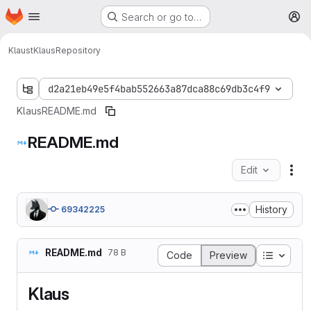
Homepage
Skip to main content
Search or go to…
M
Klaust
Klaus
Repository
d2a21eb49e5f4bab552663a87dca88c69db3c4f9
Klaus
README.md
README.md
Edit
Fil
History
69342225
README.md
78 B
Table o
Code
Preview
Klaus